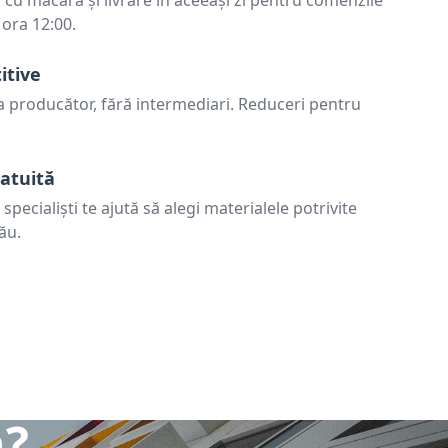
cu macara și livrare în aceeași zi pentru comenzile
 ora 12:00.
itive
la producător, fără intermediari. Reduceri pentru
atuită
pecialiști te ajută să alegi materialele potrivite
ău.
n?