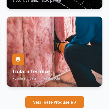
Blocuri, cărămizi, BCA, pavele
Izolații Termice
Polistiren, vată minerală, folii
Vezi Toate Produsele