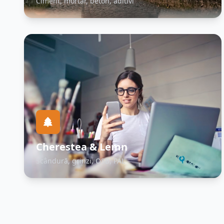
Ciment, mortar, beton, aditivi
Cherestea & Lemn
Scândură, grinzi, OSB, PAL