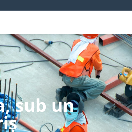
a, sub un
iș