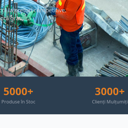
ii la prețuri competitive.
anță gratuită.
5000+
3000+
Produse în Stoc
Clienți Mulțumiți