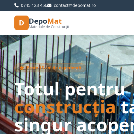
0745 123 456
contact@depomat.ro
Depo
Mat
D
Materiale de Construcții
Peste 15 ani de experiență
Totul pentru
construcția
t
singur acoper