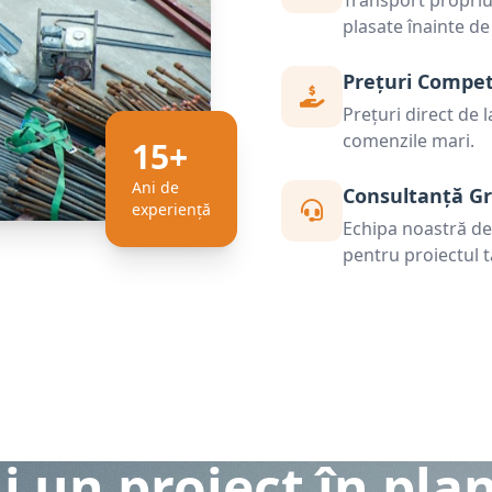
Transport propriu 
plasate înainte de
Prețuri Compet
Prețuri direct de 
comenzile mari.
15+
Ani de
Consultanță Gr
experiență
Echipa noastră de s
pentru proiectul t
i un proiect în pla