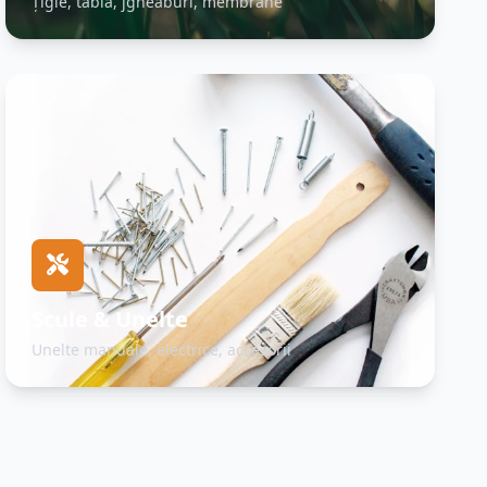
Țigle, tablă, jgheaburi, membrane
Scule & Unelte
Unelte manuale, electrice, accesorii