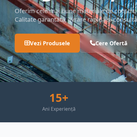
Oferim cele mai bune materiale de construcț
Calitate garantată, livrare rapidă și consult
Vezi Produsele
Cere Ofertă
15+
Ani Experiență