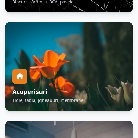
Blocuri, cărămizi, BCA, pavele
Acoperișuri
Țigle, tablă, jgheaburi, membrane