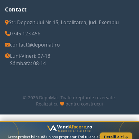
Contact
Str. Depozitului Nr. 15, Localitatea, Jud. Exemplu
0745 123 456
contact@depomat.ro
Luni-Vineri: 07-18
Sâmbătă: 08-14
© 2026 DepoMat. Toate drepturile rezervate.
Realizat cu
pentru construcții
Vand
Afacere
.ro
MARKETPLACE AFACERI
Acest proiect își caută un nou proprietar. Ești tu acela?
Detalii aici →