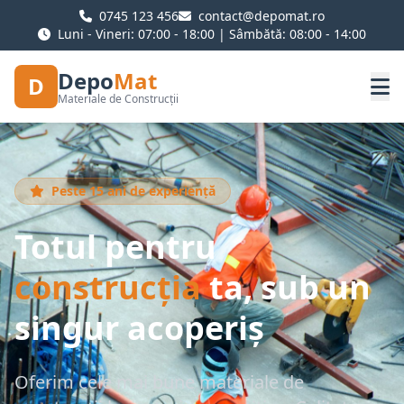
0745 123 456
contact@depomat.ro
Luni - Vineri: 07:00 - 18:00 | Sâmbătă: 08:00 - 14:00
Depo
Mat
D
Materiale de Construcții
Peste 15 ani de experiență
Totul pentru
construcția
ta, sub un
singur acoperiș
Oferim cele mai bune materiale de