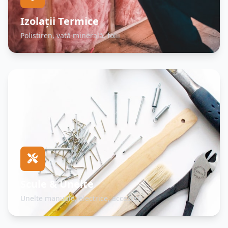
Izolații Termice
Polistiren, vată minerală, folii
Scule & Unelte
Unelte manuale, electrice, accesorii