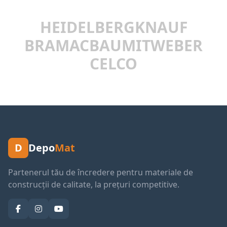
HEIDELBERG
KNAUF
BRAMAC
BAUMIT
WEBER
CELCO
D
Depo
Mat
Partenerul tău de încredere pentru materiale de
construcții de calitate, la prețuri competitive.