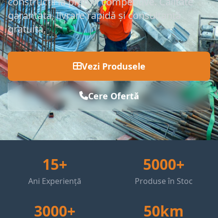
construcții la prețuri competitive. Calitate
garantată, livrare rapidă și consultanță
gratuită.
Vezi Produsele
Cere Ofertă
15+
5000+
Ani Experiență
Produse în Stoc
3000+
50km