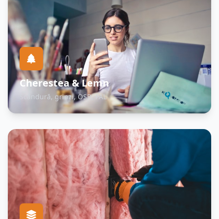
Cherestea & Lemn
Scândură, grinzi, OSB, PAL