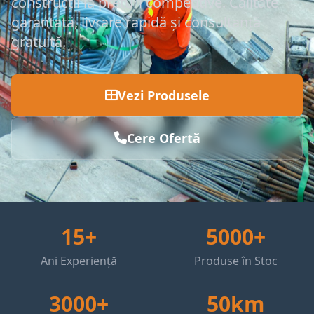
construcții la prețuri competitive. Calitate
garantată, livrare rapidă și consultanță
gratuită.
Vezi Produsele
Cere Ofertă
15+
5000+
Ani Experiență
Produse în Stoc
3000+
50km