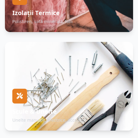
Izolații Termice
Polistiren, vată minerală, folii
Scule & Unelte
Unelte manuale, electrice, accesorii