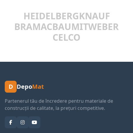
HEIDELBERG
KNAUF
BRAMAC
BAUMIT
WEBER
CELCO
D
Depo
Mat
Partenerul tău de încredere pentru materiale de
construcții de calitate, la prețuri competitive.