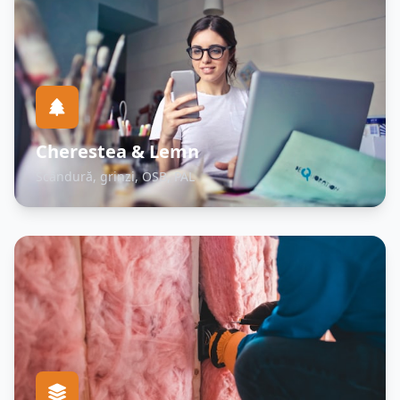
Cherestea & Lemn
Scândură, grinzi, OSB, PAL