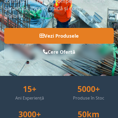
construcții la prețuri competitive. Calitate
garantată, livrare rapidă și consultanță
gratuită.
Vezi Produsele
Cere Ofertă
15+
5000+
Ani Experiență
Produse în Stoc
3000+
50km