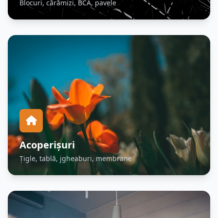
Blocuri, cărămizi, BCA, pavele
Acoperișuri
Țigle, tablă, jgheaburi, membrane