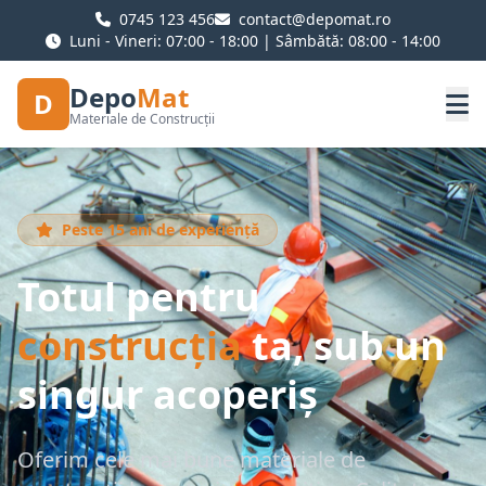
0745 123 456
contact@depomat.ro
Luni - Vineri: 07:00 - 18:00 | Sâmbătă: 08:00 - 14:00
Depo
Mat
D
Materiale de Construcții
Peste 15 ani de experiență
Totul pentru
construcția
ta, sub un
singur acoperiș
Oferim cele mai bune materiale de