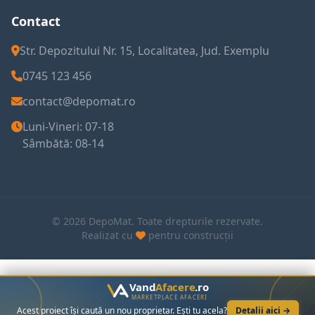
Contact
Str. Depozitului Nr. 15, Localitatea, Jud. Exemplu
0745 123 456
contact@depomat.ro
Luni-Vineri: 07-18
Sâmbătă: 08-14
© 2026 DepoMat. Toate drepturile rezervate.
Realizat cu
pentru construcții
Vand
Afacere
.ro
MARKETPLACE AFACERI
Acest proiect își caută un nou proprietar. Ești tu acela?
Detalii aici →