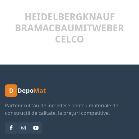
HEIDELBERG
KNAUF
BRAMAC
BAUMIT
WEBER
CELCO
D
Depo
Mat
Partenerul tău de încredere pentru materiale de
construcții de calitate, la prețuri competitive.