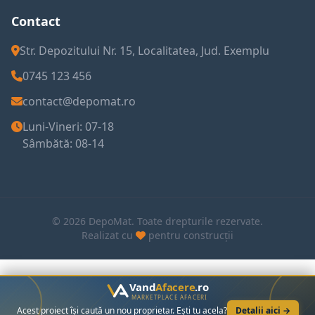
Contact
Str. Depozitului Nr. 15, Localitatea, Jud. Exemplu
0745 123 456
contact@depomat.ro
Luni-Vineri: 07-18
Sâmbătă: 08-14
© 2026 DepoMat. Toate drepturile rezervate.
Realizat cu
pentru construcții
Vand
Afacere
.ro
MARKETPLACE AFACERI
Acest proiect își caută un nou proprietar. Ești tu acela?
Detalii aici →