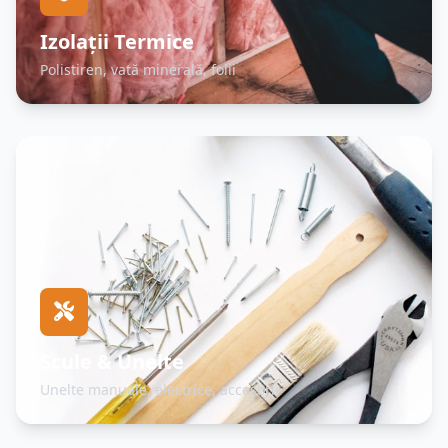
Izolații Termice
Polistiren, vată minerală, folii
Scule & Unelte
Unelte manuale, electrice, accesorii