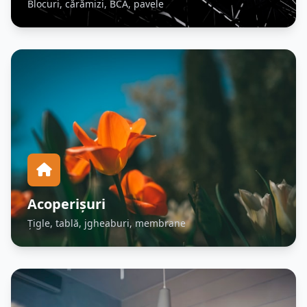
Blocuri, cărămizi, BCA, pavele
Acoperișuri
Țigle, tablă, jgheaburi, membrane