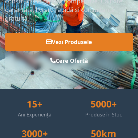
construcții la prețuri competitive. Calitate
garantată, livrare rapidă și consultanță
gratuită.
Vezi Produsele
Cere Ofertă
15+
5000+
Ani Experiență
Produse în Stoc
3000+
50km