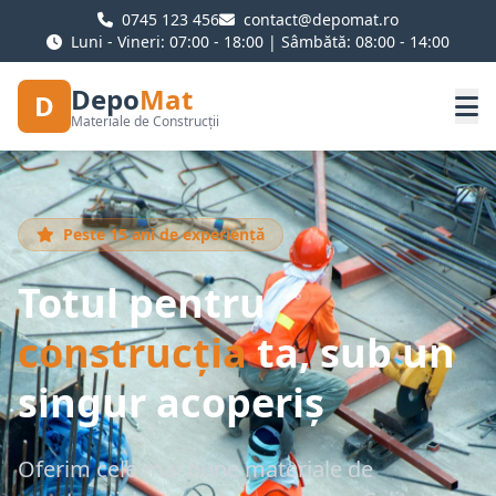
0745 123 456
contact@depomat.ro
Luni - Vineri: 07:00 - 18:00 | Sâmbătă: 08:00 - 14:00
Depo
Mat
D
Materiale de Construcții
Peste 15 ani de experiență
Totul pentru
construcția
ta, sub un
singur acoperiș
Oferim cele mai bune materiale de