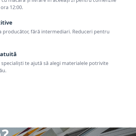
cu macara și livrare în aceeași zi pentru comenzile
 ora 12:00.
itive
la producător, fără intermediari. Reduceri pentru
atuită
pecialiști te ajută să alegi materialele potrivite
ău.
n?