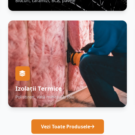
Blocuri, cărămizi, BCA, pavele
Izolații Termice
Polistiren, vată minerală, folii
Vezi Toate Produsele