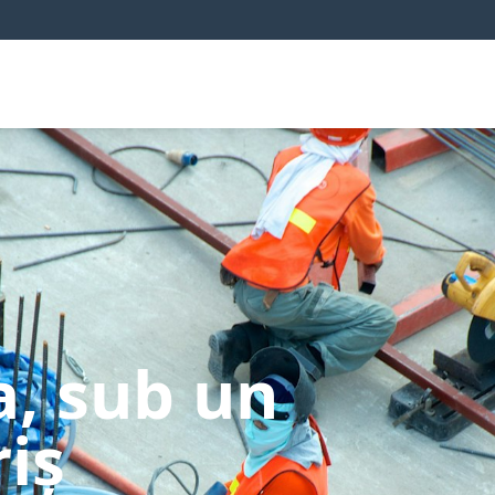
a, sub un
iș