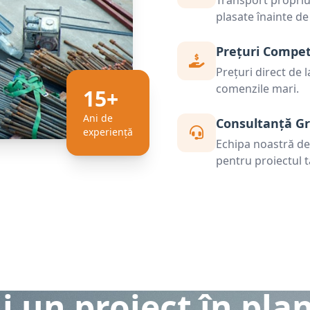
Transport propriu 
plasate înainte de
Prețuri Compet
Prețuri direct de 
comenzile mari.
15+
Ani de
Consultanță Gr
experiență
Echipa noastră de s
pentru proiectul t
i un proiect în pla