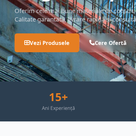
Oferim cele mai bune materiale de construcț
Calitate garantată, livrare rapidă și consult
Vezi Produsele
Cere Ofertă
15+
Ani Experiență