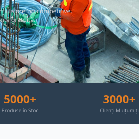
ii la prețuri competitive.
anță gratuită.
5000+
3000+
Produse în Stoc
Clienți Mulțumiți