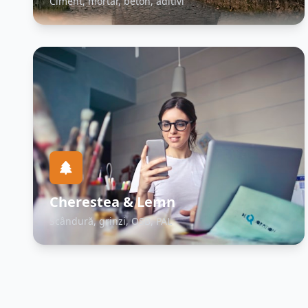
Ciment, mortar, beton, aditivi
Cherestea & Lemn
Scândură, grinzi, OSB, PAL