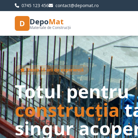
0745 123 456
contact@depomat.ro
Depo
Mat
D
Materiale de Construcții
Peste 15 ani de experiență
Totul pentru
construcția
t
singur acoper