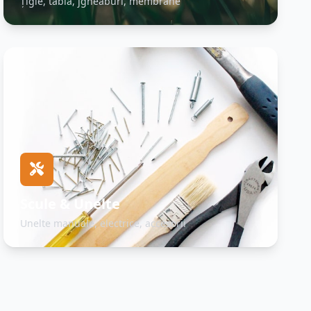
Țigle, tablă, jgheaburi, membrane
Scule & Unelte
Unelte manuale, electrice, accesorii