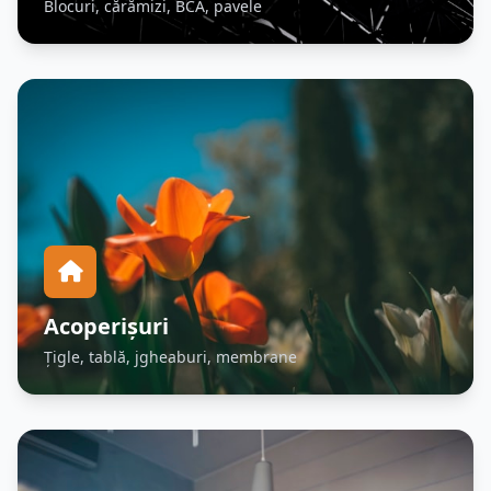
Blocuri, cărămizi, BCA, pavele
Acoperișuri
Țigle, tablă, jgheaburi, membrane