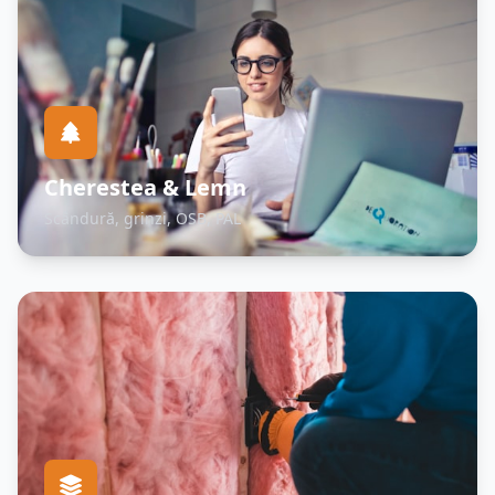
Cherestea & Lemn
Scândură, grinzi, OSB, PAL