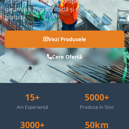
construcții la prețuri competitive. Calitate
garantată, livrare rapidă și consultanță
gratuită.
Vezi Produsele
Cere Ofertă
15+
5000+
Ani Experiență
Produse în Stoc
3000+
50km