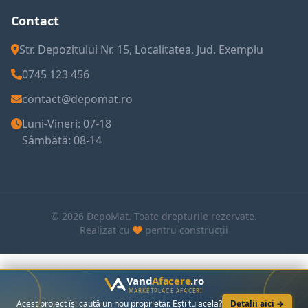
Contact
Str. Depozitului Nr. 15, Localitatea, Jud. Exemplu
0745 123 456
contact@depomat.ro
Luni-Vineri: 07-18
Sâmbătă: 08-14
© 2026 DepoMat. Toate drepturile rezervate.
Realizat cu
pentru construcții
Vand
Afacere
.ro
MARKETPLACE AFACERI
Acest proiect își caută un nou proprietar. Ești tu acela?
Detalii aici →