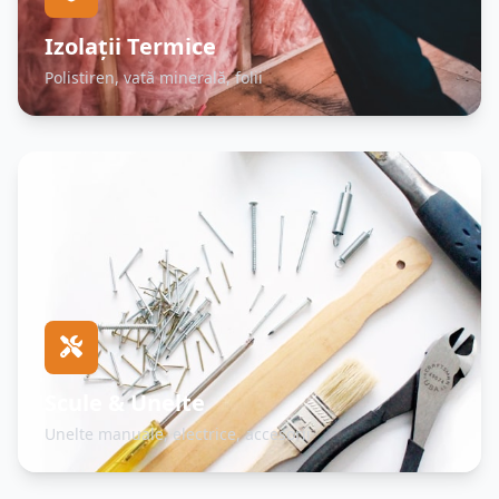
Izolații Termice
Polistiren, vată minerală, folii
Scule & Unelte
Unelte manuale, electrice, accesorii