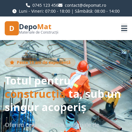
0745 123 456
contact@depomat.ro
Luni - Vineri: 07:00 - 18:00 | Sâmbătă: 08:00 - 14:00
Depo
Mat
D
Materiale de Construcții
Peste 15 ani de experiență
Totul pentru
construcția
ta, sub un
singur acoperiș
Oferim cele mai bune materiale de