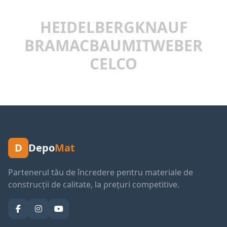
HEIDELBERG
KNAUF
BRAMAC
BAUMIT
WEBER
CELCO
D
Depo
Mat
Partenerul tău de încredere pentru materiale de
construcții de calitate, la prețuri competitive.