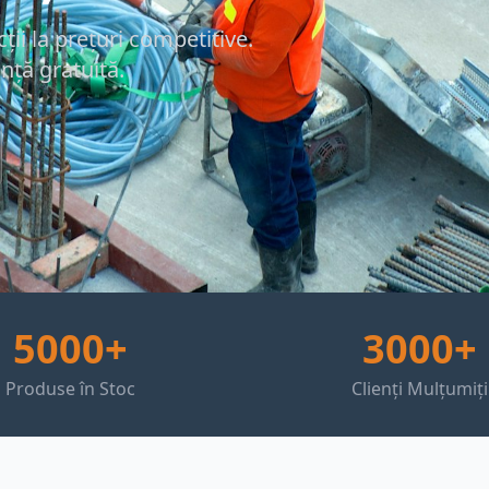
ii la prețuri competitive.
anță gratuită.
5000+
3000+
Produse în Stoc
Clienți Mulțumiți