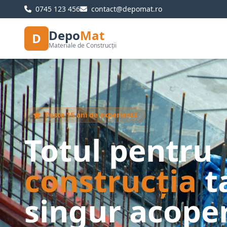
0745 123 456
contact@depomat.ro
Depo
Mat
D
Materiale de Construcții
Peste 15 ani de experiență
Totul pentru
construcția
t
singur acoper