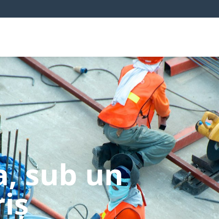
a, sub un
iș