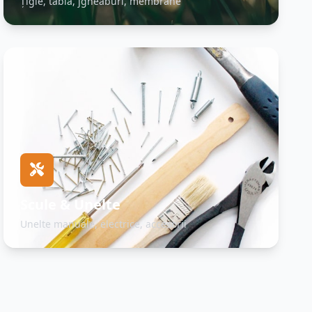
Țigle, tablă, jgheaburi, membrane
Scule & Unelte
Unelte manuale, electrice, accesorii