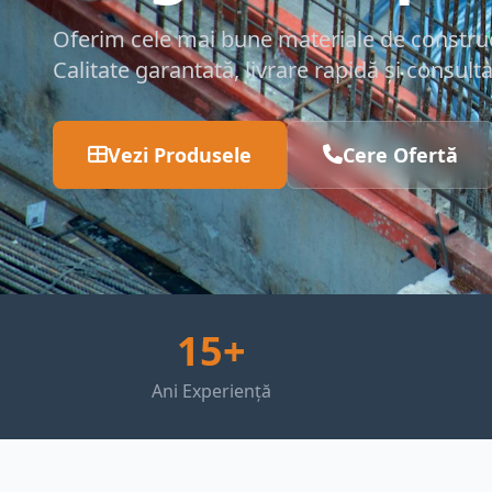
Oferim cele mai bune materiale de construcț
Calitate garantată, livrare rapidă și consult
Vezi Produsele
Cere Ofertă
15+
Ani Experiență