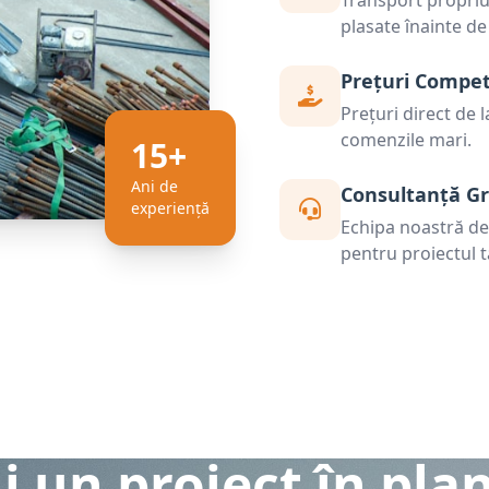
Transport propriu 
plasate înainte de
Prețuri Compet
Prețuri direct de 
comenzile mari.
15+
Ani de
Consultanță Gr
experiență
Echipa noastră de s
pentru proiectul t
i un proiect în pla