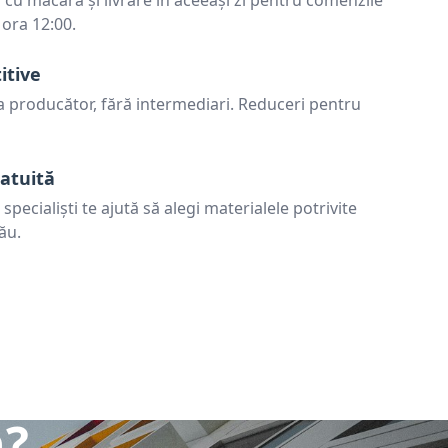
cu macara și livrare în aceeași zi pentru comenzile
 ora 12:00.
itive
la producător, fără intermediari. Reduceri pentru
atuită
pecialiști te ajută să alegi materialele potrivite
ău.
n?