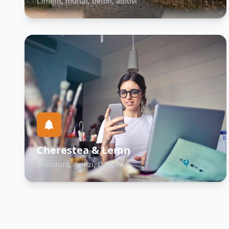
Ciment, mortar, beton, aditivi
Cherestea & Lemn
Scândură, grinzi, OSB, PAL