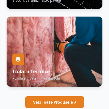
Blocuri, cărămizi, BCA, pavele
Izolații Termice
Polistiren, vată minerală, folii
Vezi Toate Produsele