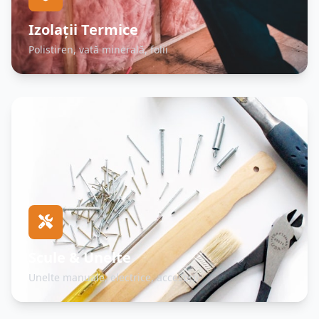
Izolații Termice
Polistiren, vată minerală, folii
Scule & Unelte
Unelte manuale, electrice, accesorii