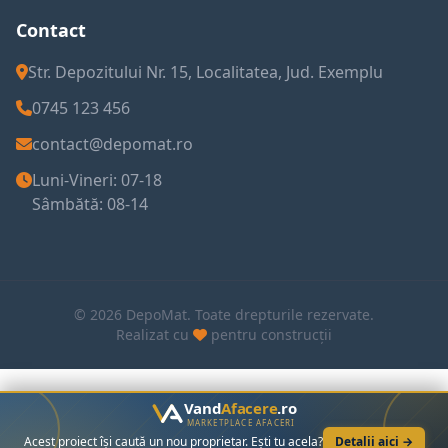
Contact
Str. Depozitului Nr. 15, Localitatea, Jud. Exemplu
0745 123 456
contact@depomat.ro
Luni-Vineri: 07-18
Sâmbătă: 08-14
© 2026 DepoMat. Toate drepturile rezervate.
Realizat cu
pentru construcții
Vand
Afacere
.ro
MARKETPLACE AFACERI
Acest proiect își caută un nou proprietar. Ești tu acela?
Detalii aici →