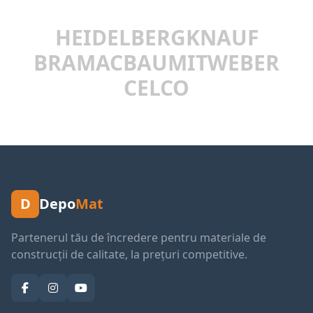
HEIDELBERG
KNAUF
BRAMAC
BAUMIT
WEBER
CELCO
D
Depo
Mat
Partenerul tău de încredere pentru materiale de
construcții de calitate, la prețuri competitive.