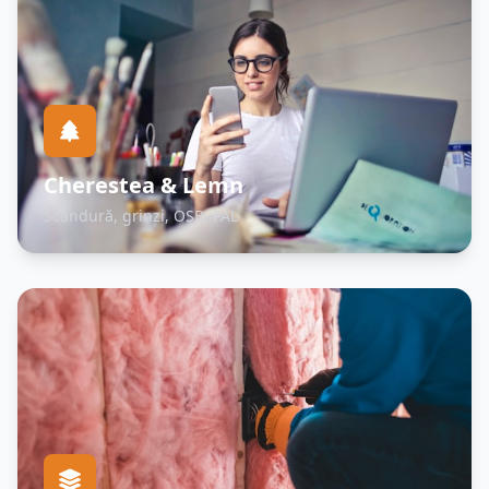
Cherestea & Lemn
Scândură, grinzi, OSB, PAL