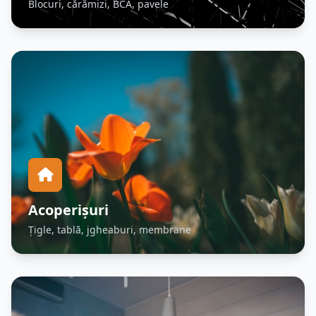
Blocuri, cărămizi, BCA, pavele
Acoperișuri
Țigle, tablă, jgheaburi, membrane