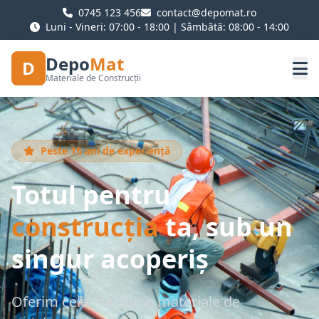
0745 123 456
contact@depomat.ro
Luni - Vineri: 07:00 - 18:00 | Sâmbătă: 08:00 - 14:00
Depo
Mat
D
Materiale de Construcții
Peste 15 ani de experiență
Totul pentru
construcția
ta, sub un
singur acoperiș
Oferim cele mai bune materiale de