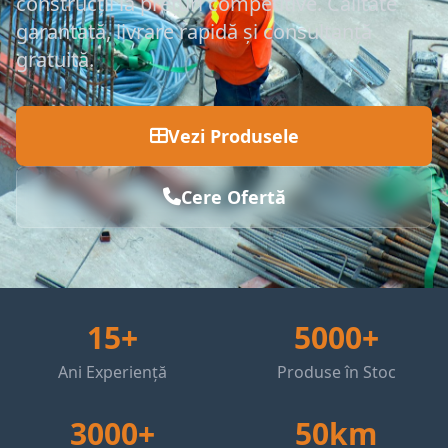
construcții la prețuri competitive. Calitate
garantată, livrare rapidă și consultanță
gratuită.
Vezi Produsele
Cere Ofertă
15+
5000+
Ani Experiență
Produse în Stoc
3000+
50km