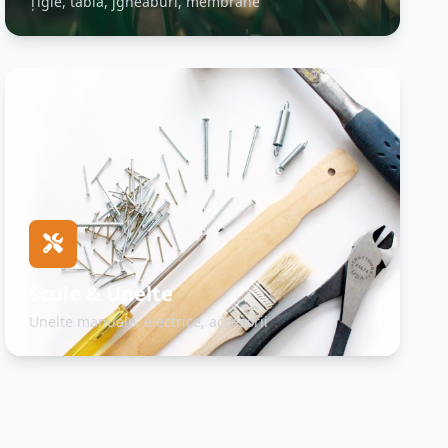
Țigle, tablă, jgheaburi, membrane
Scule & Unelte
Unelte manuale, electrice, accesorii