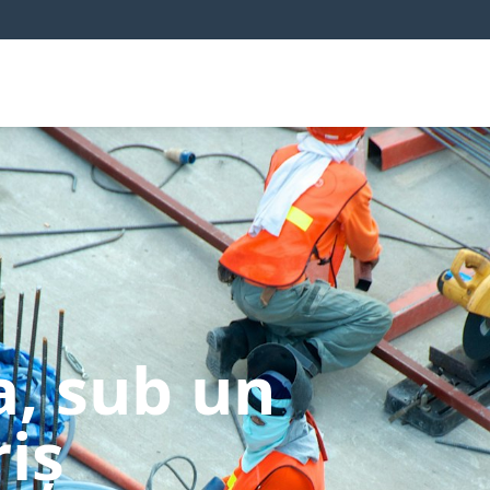
a, sub un
iș