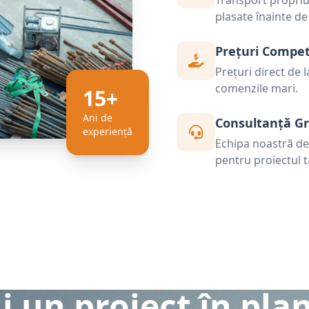
Transport propriu 
plasate înainte de
Prețuri Compet
Prețuri direct de 
comenzile mari.
15+
Ani de
Consultanță Gr
experiență
Echipa noastră de s
pentru proiectul t
i un proiect în pla