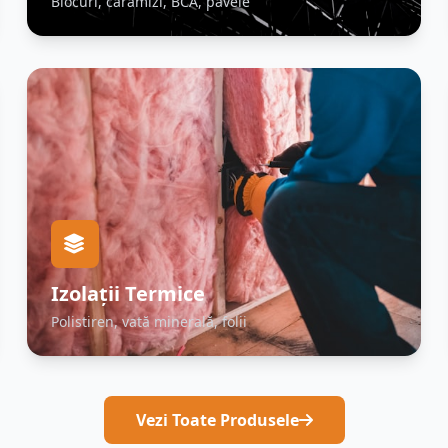
Blocuri, cărămizi, BCA, pavele
Izolații Termice
Polistiren, vată minerală, folii
Vezi Toate Produsele