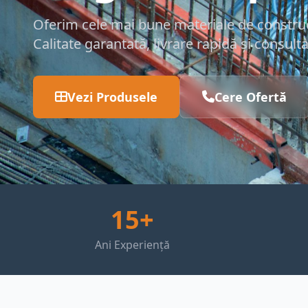
Oferim cele mai bune materiale de construcț
Calitate garantată, livrare rapidă și consult
Vezi Produsele
Cere Ofertă
15+
Ani Experiență