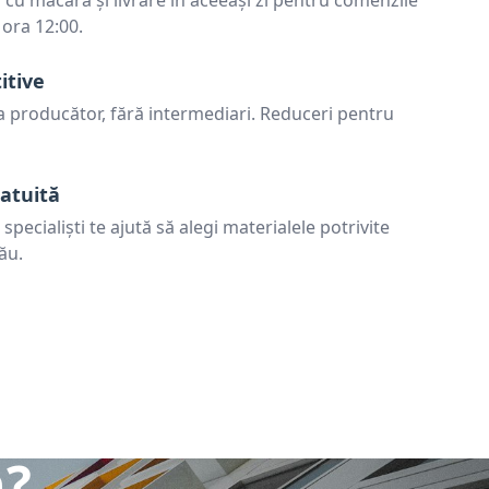
cu macara și livrare în aceeași zi pentru comenzile
 ora 12:00.
itive
la producător, fără intermediari. Reduceri pentru
atuită
pecialiști te ajută să alegi materialele potrivite
ău.
n?