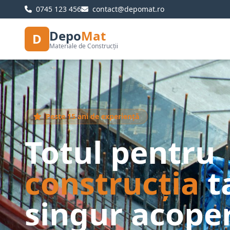
0745 123 456
contact@depomat.ro
Depo
Mat
D
Materiale de Construcții
Peste 15 ani de experiență
Totul pentru
construcția
t
singur acoper