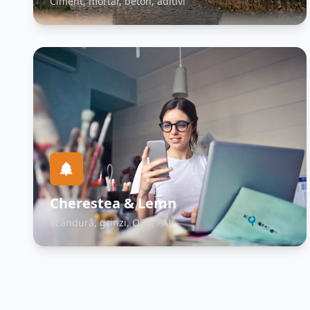
Ciment, mortar, beton, aditivi
Cherestea & Lemn
Scândură, grinzi, OSB, PAL