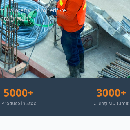
ii la prețuri competitive.
anță gratuită.
5000+
3000+
Produse în Stoc
Clienți Mulțumiți