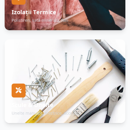
Izolații Termice
Polistiren, vată minerală, folii
Scule & Unelte
Unelte manuale, electrice, accesorii