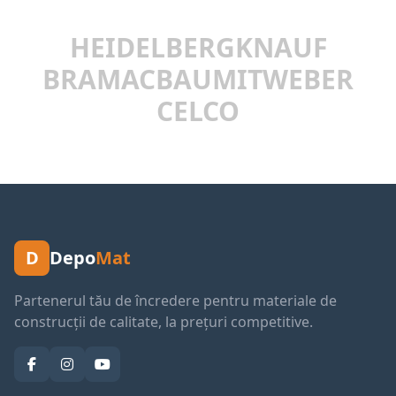
HEIDELBERG
KNAUF
BRAMAC
BAUMIT
WEBER
CELCO
D
Depo
Mat
Partenerul tău de încredere pentru materiale de
construcții de calitate, la prețuri competitive.