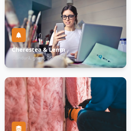
Cherestea & Lemn
Scândură, grinzi, OSB, PAL