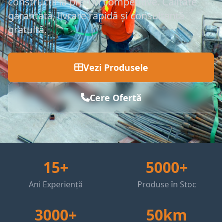
construcții la prețuri competitive. Calitate
garantată, livrare rapidă și consultanță
gratuită.
Vezi Produsele
Cere Ofertă
15+
5000+
Ani Experiență
Produse în Stoc
3000+
50km