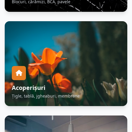
Blocuri, cărămizi, BCA, pavele
Acoperișuri
Țigle, tablă, jgheaburi, membrane