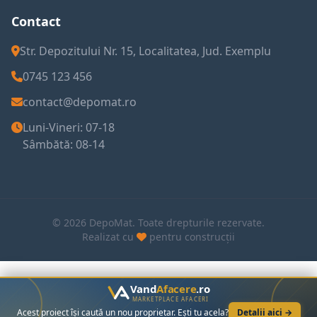
Contact
Str. Depozitului Nr. 15, Localitatea, Jud. Exemplu
0745 123 456
contact@depomat.ro
Luni-Vineri: 07-18
Sâmbătă: 08-14
© 2026 DepoMat. Toate drepturile rezervate.
Realizat cu
pentru construcții
Vand
Afacere
.ro
MARKETPLACE AFACERI
Acest proiect își caută un nou proprietar. Ești tu acela?
Detalii aici →