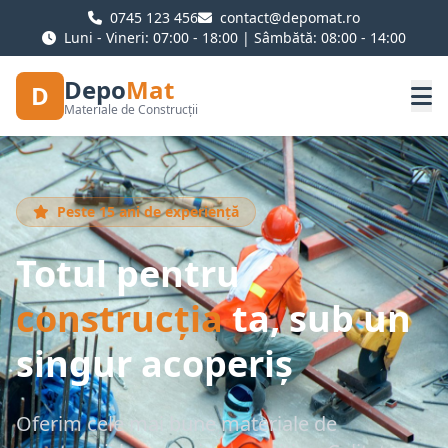
0745 123 456
contact@depomat.ro
Luni - Vineri: 07:00 - 18:00 | Sâmbătă: 08:00 - 14:00
Depo
Mat
D
Materiale de Construcții
Peste 15 ani de experiență
Totul pentru
construcția
ta, sub un
singur acoperiș
Oferim cele mai bune materiale de