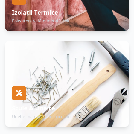
Izolații Termice
Polistiren, vată minerală, folii
Scule & Unelte
Unelte manuale, electrice, accesorii