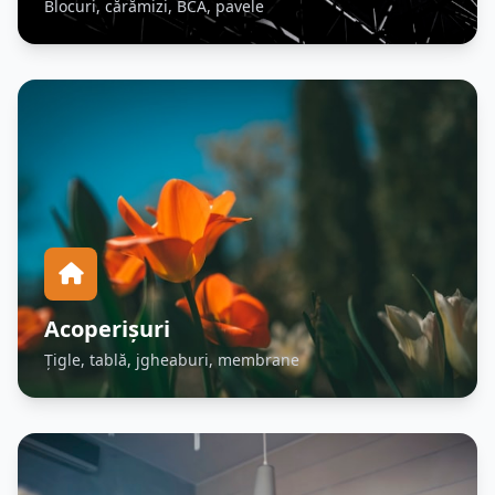
Blocuri, cărămizi, BCA, pavele
Acoperișuri
Țigle, tablă, jgheaburi, membrane