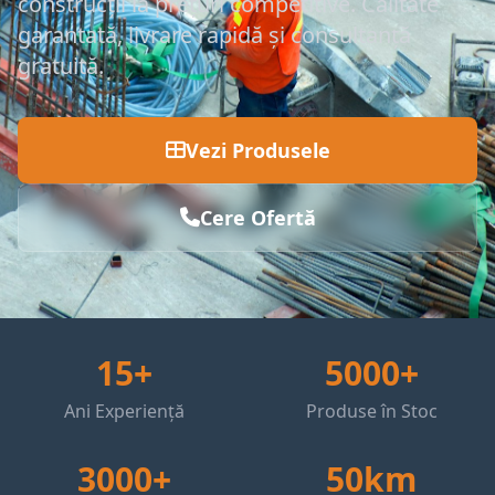
construcții la prețuri competitive. Calitate
garantată, livrare rapidă și consultanță
gratuită.
Vezi Produsele
Cere Ofertă
15+
5000+
Ani Experiență
Produse în Stoc
3000+
50km