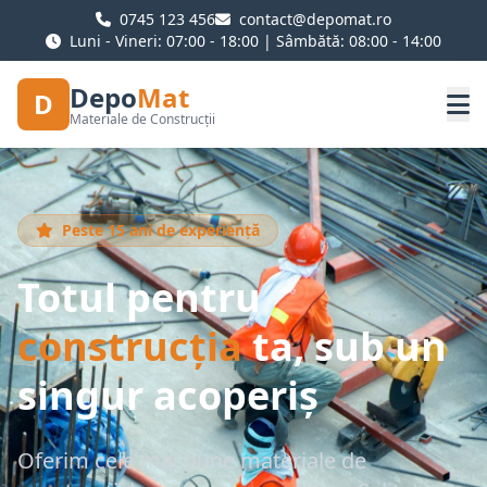
0745 123 456
contact@depomat.ro
Luni - Vineri: 07:00 - 18:00 | Sâmbătă: 08:00 - 14:00
Depo
Mat
D
Materiale de Construcții
Peste 15 ani de experiență
Totul pentru
construcția
ta, sub un
singur acoperiș
Oferim cele mai bune materiale de