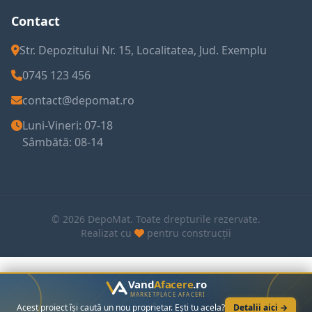
Contact
Str. Depozitului Nr. 15, Localitatea, Jud. Exemplu
0745 123 456
contact@depomat.ro
Luni-Vineri: 07-18
Sâmbătă: 08-14
© 2026 DepoMat. Toate drepturile rezervate.
Realizat cu
pentru construcții
Vand
Afacere
.ro
MARKETPLACE AFACERI
Acest proiect își caută un nou proprietar. Ești tu acela?
Detalii aici →