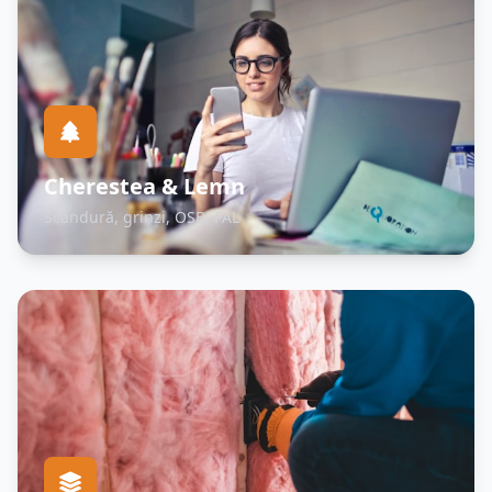
Cherestea & Lemn
Scândură, grinzi, OSB, PAL