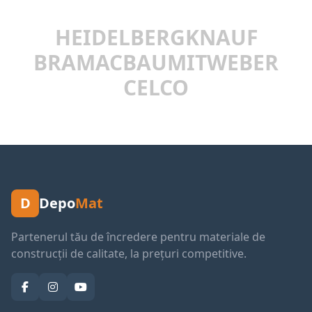
HEIDELBERG
KNAUF
BRAMAC
BAUMIT
WEBER
CELCO
D
Depo
Mat
Partenerul tău de încredere pentru materiale de
construcții de calitate, la prețuri competitive.