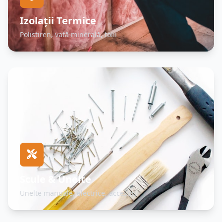
Izolații Termice
Polistiren, vată minerală, folii
Scule & Unelte
Unelte manuale, electrice, accesorii