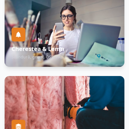
Cherestea & Lemn
Scândură, grinzi, OSB, PAL