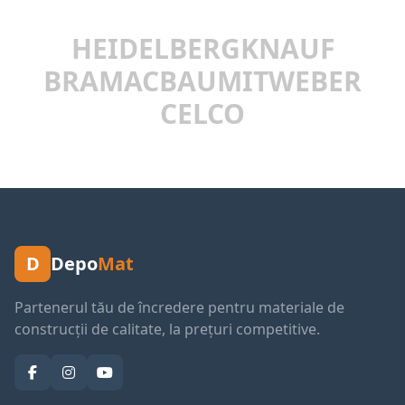
HEIDELBERG
KNAUF
BRAMAC
BAUMIT
WEBER
CELCO
D
Depo
Mat
Partenerul tău de încredere pentru materiale de
construcții de calitate, la prețuri competitive.