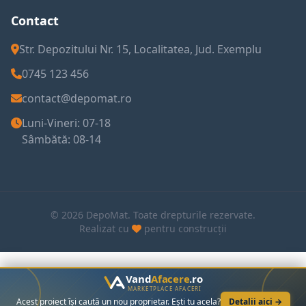
Contact
Str. Depozitului Nr. 15, Localitatea, Jud. Exemplu
0745 123 456
contact@depomat.ro
Luni-Vineri: 07-18
Sâmbătă: 08-14
© 2026 DepoMat. Toate drepturile rezervate.
Realizat cu
pentru construcții
Vand
Afacere
.ro
MARKETPLACE AFACERI
Acest proiect își caută un nou proprietar. Ești tu acela?
Detalii aici →