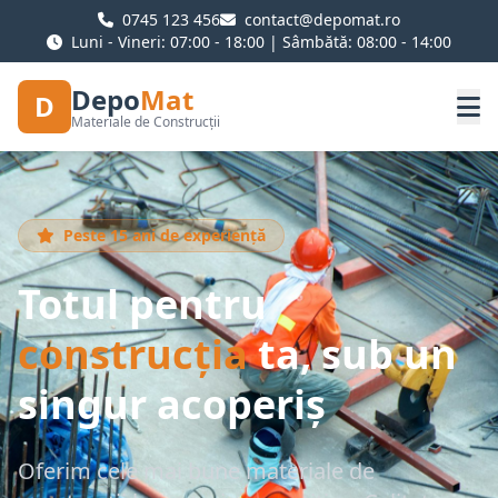
0745 123 456
contact@depomat.ro
Luni - Vineri: 07:00 - 18:00 | Sâmbătă: 08:00 - 14:00
Depo
Mat
D
Materiale de Construcții
Peste 15 ani de experiență
Totul pentru
construcția
ta, sub un
singur acoperiș
Oferim cele mai bune materiale de