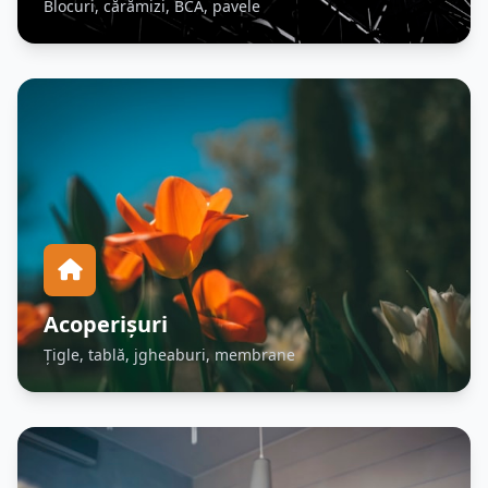
Blocuri, cărămizi, BCA, pavele
Acoperișuri
Țigle, tablă, jgheaburi, membrane