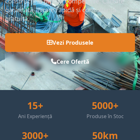
construcții la prețuri competitive. Calitate
garantată, livrare rapidă și consultanță
gratuită.
Vezi Produsele
Cere Ofertă
15+
5000+
Ani Experiență
Produse în Stoc
3000+
50km